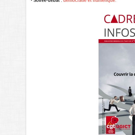
•
Soirée-débat :
démocratie et numérique.