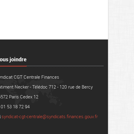
ous joindre
yndicat CGT Centrale Finances
timent Necker - Télédoc 712 - 120 rue de Bercy
5572 Paris Cedex 12
01 53 18 72 94
syndicat-cgt-centrale@syndicats.finances.gouv.fr