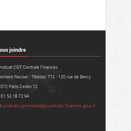
ous joindre
yndicat CGT Centrale Finances
timent Necker - Télédoc 712 - 120 rue de Bercy
5572 Paris Cedex 12
01 53 18 72 94
syndicat-cgt-centrale@syndicats.finances.gouv.fr