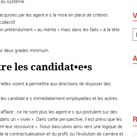
té du système.
V
cquises par les agent·e·s la mise en place de critères
ollectif.
n prétendument « au mérite » mais dans les faits « à la tête
 sur deux grades minimum.
A
ntre les candidat•e•s
érielles visent à permettre aux directions de disposer des
ntre les candidat·e·s immédiatement employables et les autres.
ffaire : ce ne sont plus les agent·e·s qui postulent sur des
R
ans un « vivier ». Dans cette perspective, il est prévu que les
nt leur ressource ». Nous basculons ainsi vers une logique de
la contractualisation et du profil, où l’évolution de carrière et