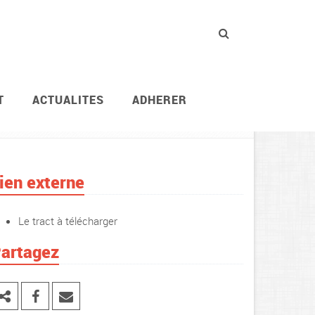
T
ACTUALITES
ADHERER
Vie des agents
Évaluation professionnell
ien externe
Le tract à télécharger
artagez