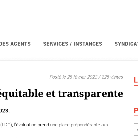
 DES AGENTS
SERVICES / INSTANCES
SYNDICA
Posté le 28 février 2023 / 225 visites
L
équitable et transparente
P
2023.
 (LDG), l’évaluation prend une place prépondérante aux