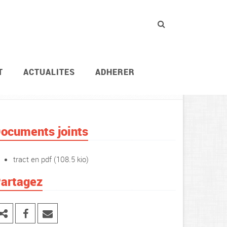
T
ACTUALITES
ADHERER
Vie des agents
Rémunération
ocuments joints
tract en pdf
(108.5 kio)
artagez