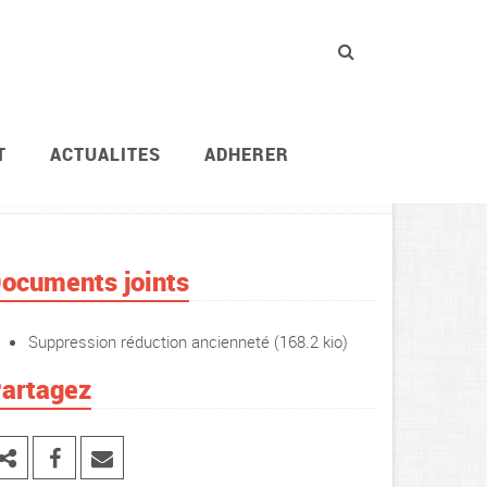
T
ACTUALITES
ADHERER
Vie des agents
Rémunération
ocuments joints
Suppression réduction ancienneté
(168.2 kio)
artagez