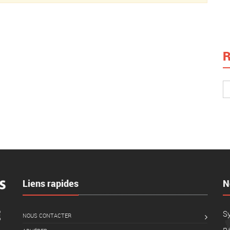
R
Liens rapides
N
S
NOUS CONTACTER