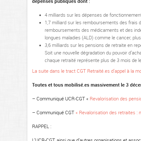
dépenses publiques dont :
4 milliards sur les dépenses de fonctionnement 
1,7 milliard sur les remboursements des frais
remboursements des médicaments et des indem
longues maladies (ALD) comme le cancer, plus de
3,6 milliards sur les pensions de retraite en rep
Soit une nouvelle dégradation du pouvoir d’ach
chaque retraité représente plus de 3 mois de leu
La suite dans le tract CGT Retraité.es d’appel à la m
Toutes et tous mobilisé.es massivement le 3 décem
– Communiqué UCR-CGT «
Revalorisation des pens
– Communiqué CGT
« Revalorisation des retraites 
RAPPEL :
L’UCR-CGT, ainsi que d’autres organisations et associa