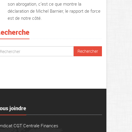
son abrogation, c’est ce que montre la
déclaration de Michel Barnier, le rapport de force
est de notre côté.
echerche
ous joindre
yndicat CGT Centrale Finances