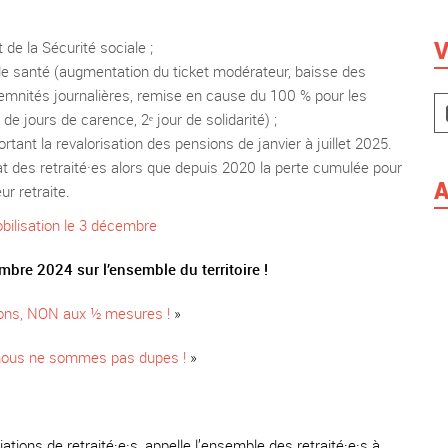
V
de la Sécurité sociale ;
 de santé (augmentation du ticket modérateur, baisse des
nités journalières, remise en cause du 100 % pour les
 jours de carence, 2ᵉ jour de solidarité) ;
ortant la revalorisation des pensions de janvier à juillet 2025.
at des retraité·es alors que depuis 2020 la perte cumulée pour
A
r retraite.
obilisation le 3 décembre
bre 2024 sur l’ensemble du territoire !
ions, NON aux ½ mesures !
»
: nous ne sommes pas dupes !
»
tions de retraité·e·s, appelle l’ensemble des retraité·e·s à