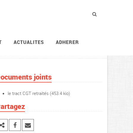
T
ACTUALITES
ADHERER
Vie des agents
Retraites
ocuments joints
le tract CGT retraités
(453.4 kio)
artagez