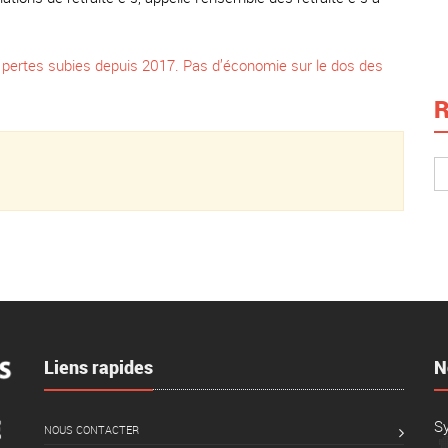
pertes subies depuis 2017. Pas d’économie sur le dos des
R
Liens rapides
N
S
NOUS CONTACTER