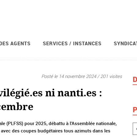
 DES AGENTS
SERVICES / INSTANCES
SYNDICA
Posté le 14 novembre 2024 / 201 visites
D
vilégié.es ni nanti.es :
écembre
P
iale (PLFSS) pour 2025, débattu à l’Assemblée nationale,
e, avec des coupes budgétaires tous azimuts dans les