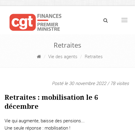
Navig
Retraites
Vie des agents
Retraites
Posté le 30 novembre 2022 / 78 visites
Retraites : mobilisation le 6
décembre
Vie qui augmente, baisse des pensions...
Une seule réponse : mobilisation !