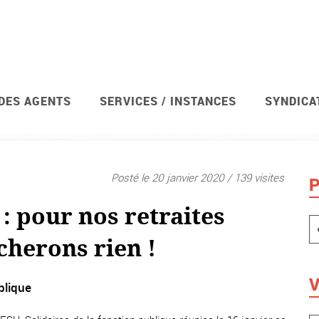
 DES AGENTS
SERVICES / INSTANCES
SYNDICA
Posté le 20 janvier 2020 / 139 visites
P
r : pour nos retraites
cherons rien !
V
blique