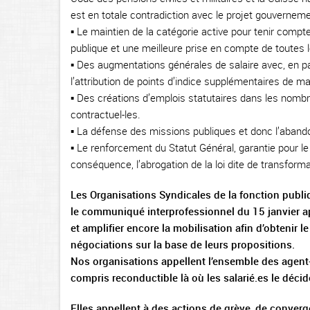
est en totale contradiction avec le projet gouverneme
▪ Le maintien de la catégorie active pour tenir compte
publique et une meilleure prise en compte de toutes l
▪ Des augmentations générales de salaire avec, en par
l’attribution de points d’indice supplémentaires de m
▪ Des créations d’emplois statutaires dans les nombre
contractuel-les.
▪ La défense des missions publiques et donc l’abandon
▪ Le renforcement du Statut Général, garantie pour le 
conséquence, l’abrogation de la loi dite de transforma
Les Organisations Syndicales de la fonction publi
le communiqué interprofessionnel du 15 janvier a
et amplifier encore la mobilisation afin d’obtenir le 
négociations sur la base de leurs propositions.
Nos organisations appellent l’ensemble des agent-
compris reconductible là où les salarié.es le décid
Elles appellent à des actions de grève, de convergen