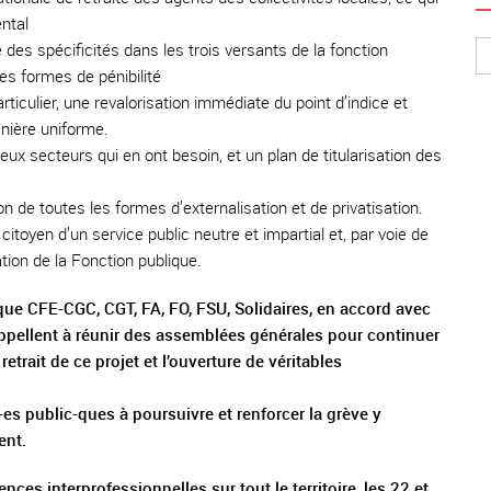
ntal
 des spécificités dans les trois versants de la fonction
es formes de pénibilité
ticulier, une revalorisation immédiate du point d’indice et
anière uniforme.
ux secteurs qui en ont besoin, et un plan de titularisation des
 de toutes les formes d’externalisation et de privatisation.
citoyen d’un service public neutre et impartial et, par voie de
tion de la Fonction publique.
que CFE-CGC, CGT, FA, FO, FSU, Solidaires, en accord avec
ppellent à réunir des assemblées générales pour continuer
retrait de ce projet et l’ouverture de véritables
es public-ques à poursuivre et renforcer la grève y
ent.
ces interprofessionnelles sur tout le territoire, les 22 et