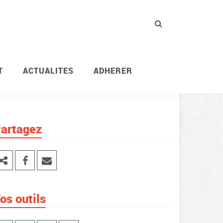
T
ACTUALITES
ADHERER
Vie des agents
Retraites
Les retraites
artagez
os outils