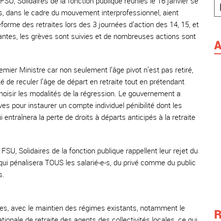
U, Solidaires de la fonction publique réunies le 16 janvier se
nts, dans le cadre du mouvement interprofessionnel, aient
forme des retraites lors des 3 journées d’action des 14, 15, et
tantes, les grèves sont suivies et de nombreuses actions sont
A
er Ministre car non seulement l’âge pivot n’est pas retiré,
é de reculer l’âge de départ en retraite tout en prétendant
choisir les modalités de la régression. Le gouvernement a
es pour instaurer un compte individuel pénibilité dont les
entraînera la perte de droits à départs anticipés à la retraite
U, Solidaires de la fonction publique rappellent leur rejet du
 qui pénalisera TOUS les salarié-e-s, du privé comme du public
s.
ites, avec le maintien des régimes existants, notamment le
R
tionale de retraite des agents des collectivités locales, ce qui