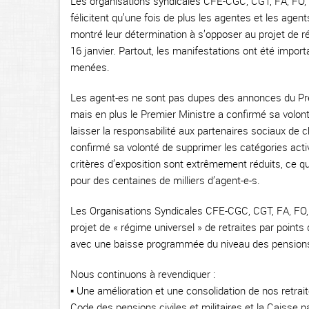
Les organisations syndicales CFE-CGC, CGT, FA, FO, FS
félicitent qu’une fois de plus les agentes et les age
montré leur détermination à s’opposer au projet de ré
16 janvier. Partout, les manifestations ont été impor
menées.
Les agent-es ne sont pas dupes des annonces du Premi
mais en plus le Premier Ministre a confirmé sa volont
laisser la responsabilité aux partenaires sociaux de 
confirmé sa volonté de supprimer les catégories activ
critères d’exposition sont extrêmement réduits, ce qui 
pour des centaines de milliers d’agent-e-s.
Les Organisations Syndicales CFE-CGC, CGT, FA, FO, FS
projet de « régime universel » de retraites par points
avec une baisse programmée du niveau des pension
Nous continuons à revendiquer :
▪ Une amélioration et une consolidation de nos retra
Code des pensions civiles et militaires et la Caisse na