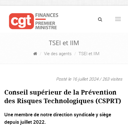
Navig
TSEI et IIM
Vie des agents
TSEI et IIM
Posté le 16 juillet 2024 / 263 visites
Conseil supérieur de la Prévention
des Risques Technologiques (CSPRT)
Une membre de notre direction syndicale y siège
depuis juillet 2022.