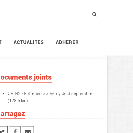
T
ACTUALITES
ADHERER
Vie des agents
TSEI et IIM
ocuments joints
CR N2 - Entretien SG Bercy du 3 septembre
(128.6 kio)
artagez