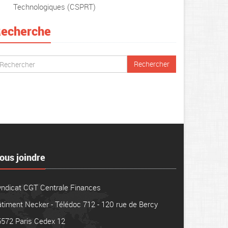
Technologiques (CSPRT)
echerche
ous joindre
yndicat CGT Centrale Finances
timent Necker - Télédoc 712 - 120 rue de Bercy
5572 Paris Cedex 12