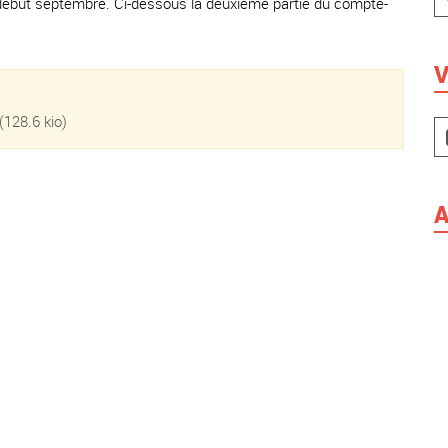
début septembre. Ci-dessous la deuxième partie du compte-
V
(128.6 kio)
A