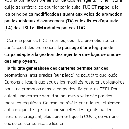
Pour la bonne compréhension de tous les agents IIM et TSEI à
qui je transférerai ce courrier par la suite,
l’UGICT rappelle ici
les principales modifications quant aux voies de promotion
par les tableaux d’avancement (TA) et les listes d’aptitude
(LA) des TSEI et IIM induites par ces LDG
:
• Comme pour les LDG mobilités, ces LDG promotion actent,
sur l’aspect des promotions le
passage d’une logique de
corps adapté à la gestion des agents à une logique unique
des employeurs
,
• la
fluidité généralisée des carrières permise par des
promotions inter-grades "sur place"
ne peut être que louée.
Gardons à l’esprit que seules les mobilités resteront obligatoires
pour une promotion dans le corps des IIM pour les TSEI. Pour
autant, une carrière sera d’autant mieux valorisée par des
mobilités régulières. Ce point se révèle, par ailleurs, totalement
antinomique des gestions individuelles des agents par leur
hiérarchie craignant, plus sûrement que la COVID, de voir une
chaise de leur service se libérer.